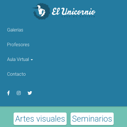
Pasar
al
contenido
principal
Galerías
Profesores
Aula Virtual
Contacto
Artes visuales
Seminarios