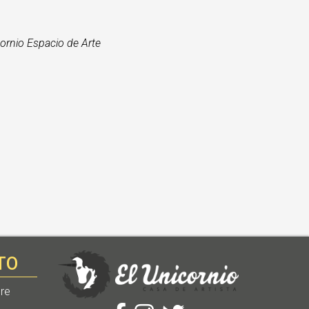
icornio Espacio de Arte
TO
re