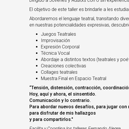
Dirigido a Jóvenes y Adultxs con o sin experienci
El objetivo de este taller es brindarle a les estud
Abordaremos el lenguaje teatral, transitando div
en nuestras potencialidades expresivas, descubr
Juegos Teatrales
Improvisación
Expresión Corporal
Técnica Vocal
Abordaje a distintos textos (teatrales y poé
Creaciones colectivas
Collages teatrales
Muestra Final en Espacio Teatral
“Tensión, distensión, contracción, coordinació
Hoy, aquí y ahora, el sinsentido.
Comunicación y lo contrario.
Para abordar nuevos desafíos, para jugar con 
para disfrutar de mis hallazgos
y para compartirlos."
Facilita y Coordina los talleres Fernando Alegre