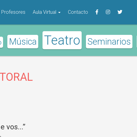
Profesores
Aula Virtual
Contacto
Teatro
Música
Seminarios
o
TORAL
 vos...”