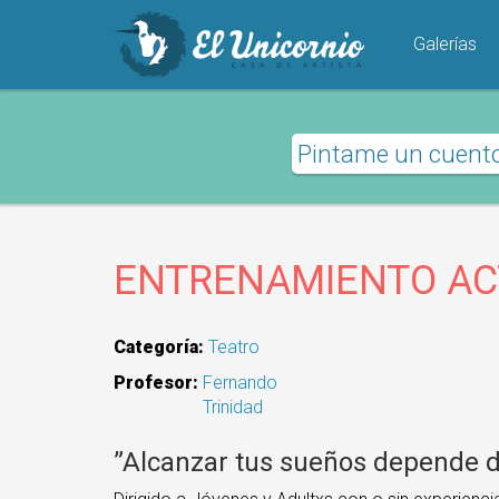
Pasar
al
Galerías
contenido
principal
Pintame un cuent
ENTRENAMIENTO AC
Categoría:
Teatro
Profesor:
Fernando
Trinidad
”Alcanzar tus sueños depende de