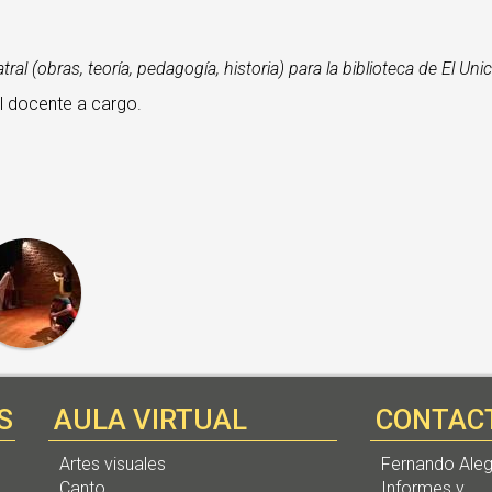
tral (obras, teoría, pedagogía, historia) para la biblioteca de El Un
el docente a cargo.
S
AULA VIRTUAL
CONTAC
Artes visuales
Fernando Aleg
Canto
Informes y